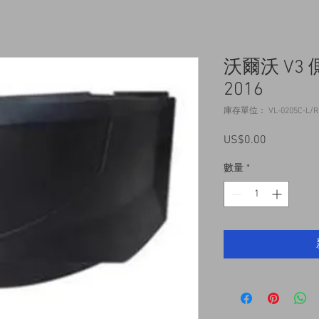
沃爾沃 V3
2016
庫存單位： VL-0205C-L/R
US$0.00
價
格
數量
*