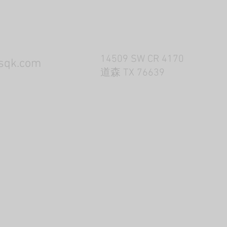
14509 SW CR 4170
msqk.com
道森 TX 76639