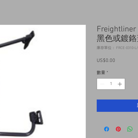
Freightli
黑色或鍍鉻蓋
庫存單位： FRCE-0310-L/R;
US$0.00
價
格
數量
*