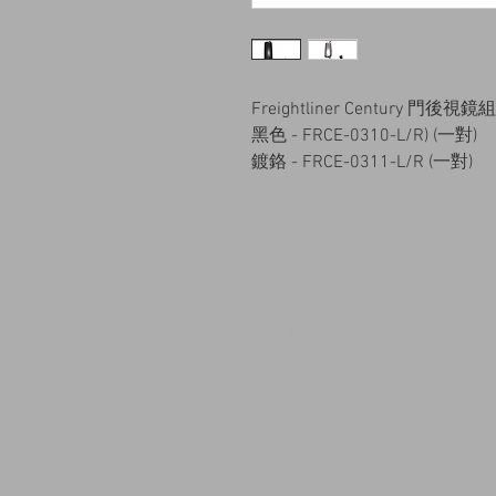
Freightliner Century 門
黑色 - FRCE-0310-L/R) (一對)
鍍鉻 - FRCE-0311-L/R (一對)
info@qualitykusto