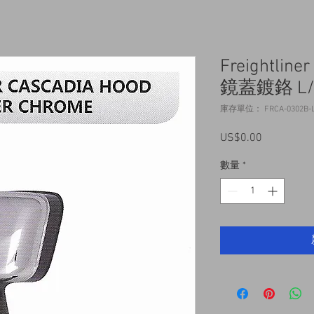
Freightlin
鏡蓋鍍鉻 L/
庫存單位： FRCA-0302B-L
US$0.00
價
格
數量
*