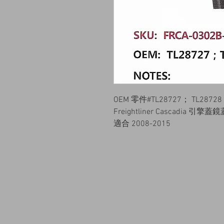
OEM 零件#TL28727； TL28728
Freightliner Cascadia 引擎蓋
適合 2008-2015
info@qualitykusto